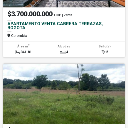
$3.700.000.000
COP
| Venta
APARTAMENTO VENTA CABRERA TERRAZAS,
BOGOTA
Colombia
2
Área m
Alcobas
Baño(s)
341.81
4
5