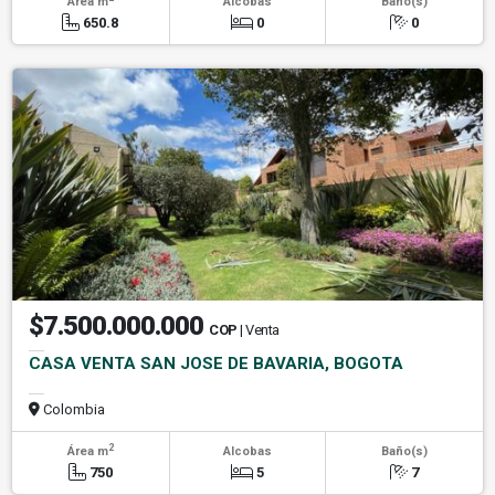
Área m
Alcobas
Baño(s)
650.8
0
0
$7.500.000.000
COP
| Venta
CASA VENTA SAN JOSE DE BAVARIA, BOGOTA
Colombia
2
Área m
Alcobas
Baño(s)
750
5
7