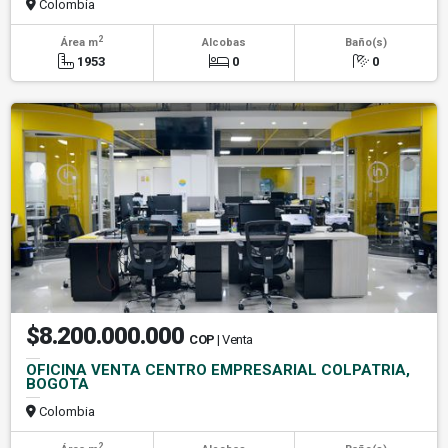
Colombia
2
Área m
Alcobas
Baño(s)
1953
0
0
$8.200.000.000
COP
| Venta
OFICINA VENTA CENTRO EMPRESARIAL COLPATRIA,
BOGOTA
Colombia
2