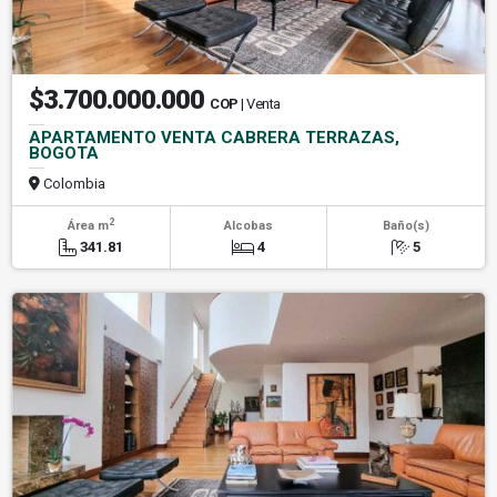
$3.700.000.000
COP
| Venta
APARTAMENTO VENTA CABRERA TERRAZAS,
BOGOTA
Colombia
2
Área m
Alcobas
Baño(s)
341.81
4
5