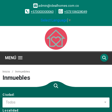
admin@idealhomes.com.co
+573003300060
+573106028049
Select Language
▼
MENÚ
Inicio
Inmuebles
Inmuebles
Ciudad:
Todos
Localidad: