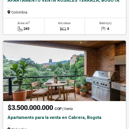
APARTAMENTO VENTA ROSALES TERRAZA, BOGOTA
Colombia
2
Área m
Alcobas
Baño(s)
245
3
4
$3.500.000.000
COP
| Venta
Apartamento para la venta en Cabrera, Bogota