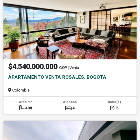
$4.540.000.000
COP
| Venta
APARTAMENTO VENTA ROSALES. BOGOTÁ
Colombia
2
Área m
Alcobas
Baño(s)
400
4
5