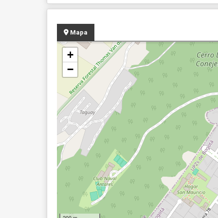
Mapa
+
−
200 m