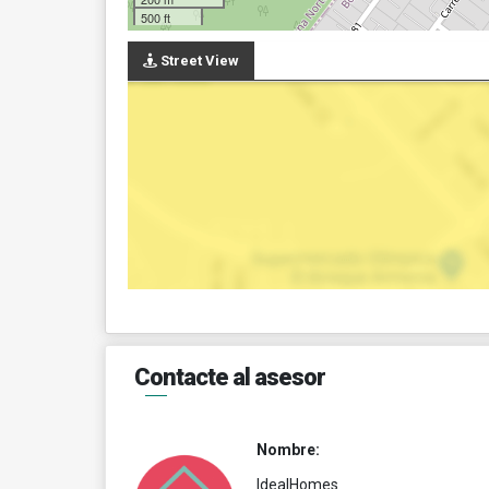
500 ft
Street View
Contacte al asesor
Nombre:
IdealHomes