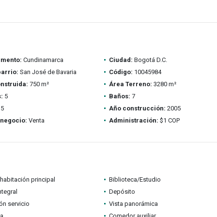
amento:
Cundinamarca
Ciudad:
Bogotá D.C.
barrio:
San José de Bavaria
Código:
10045984
nstruida:
750 m²
Área Terreno:
3280 m²
:
5
Baños:
7
5
Año construcción:
2005
 negocio:
Venta
Administración:
$1 COP
habitación principal
Biblioteca/Estudio
ntegral
Depósito
ón servicio
Vista panorámica
a
Comedor auxiliar