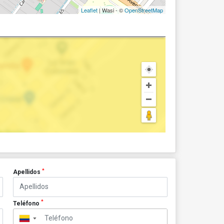
Leaflet
| Wasi - ©
OpenStreetMap
*
Apellidos
*
Teléfono
▼