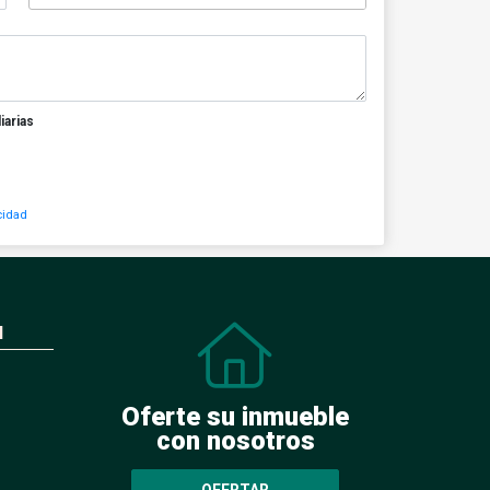
iarias
cidad
N
Oferte su inmueble
con nosotros