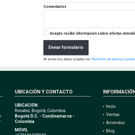
Comentarios
Acepto recibir información sobre ofertas inmobil
Enviar formulario
Al enviar tus datos aceptas los
Términos de servicio y priva
UBICACIÓN Y CONTACTO
INFORMACIÓ
UBICACIÓN
Inicio
Rosales, Bogotá, Colombia
Ventas
o
Bogotá D.C. - Cundinamarca -
r
Colombia
Arriendos
MÓVIL
Blog