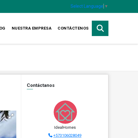
Select Language
▼
OG
NUESTRA EMPRESA
CONTÁCTENOS
Contáctanos
IdealHomes
+573106028049