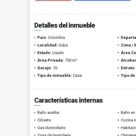
Detalles del inmueble
País:
Colombia
Depart
Localidad:
Suba
Zona / 
Estado:
Usado
Área Co
Área Privada:
750 m²
Alcobas
Garaje:
10
Estrato:
Tipo de inmueble:
Casa
Tipo de
Características internas
Baño auxiliar
Baño en 
Clósets
Cocina i
Gas domiciliario
Habitaci
Zona de lavandería
Chimene