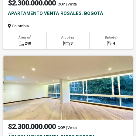
$2.300.000.000
COP
| Venta
APARTAMENTO VENTA ROSALES. BOGOTÁ
Colombia
2
Área m
Alcobas
Baño(s)
240
3
4
$2.300.000.000
COP
| Venta