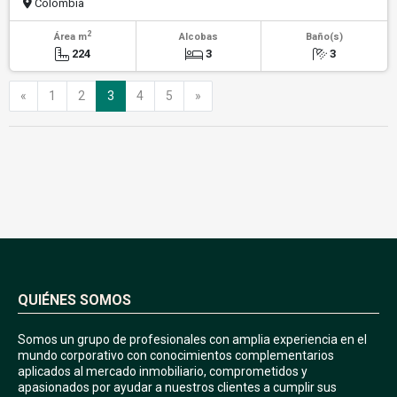
Colombia
2
Área m
Alcobas
Baño(s)
224
3
3
Anterior
Siguiente
«
1
2
3
4
5
»
QUIÉNES SOMOS
Somos un grupo de profesionales con amplia experiencia en el
mundo corporativo con conocimientos complementarios
aplicados al mercado inmobiliario, comprometidos y
apasionados por ayudar a nuestros clientes a cumplir sus