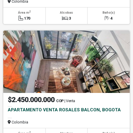
Colombia
2
Área m
Alcobas
Baño(s)
170
3
4
$2.450.000.000
COP
| Venta
APARTAMENTO VENTA ROSALES BALCON, BOGOTA
Colombia
2