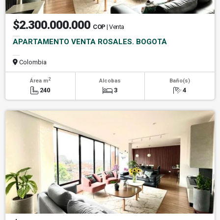
$2.300.000.000
COP
| Venta
APARTAMENTO VENTA ROSALES. BOGOTÁ
Colombia
2
Área m
Alcobas
Baño(s)
240
3
4