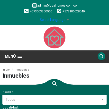
admin@idealhomes.com.co
+573003300060
+573106028049
Select Language
▼
MENÚ
Inicio
Inmuebles
Inmuebles
Ciudad:
Todos
Localidad: