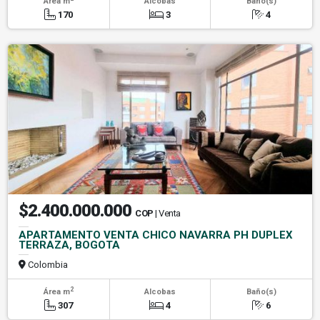
Área m
Alcobas
Baño(s)
170
3
4
$2.400.000.000
COP
| Venta
APARTAMENTO VENTA CHICO NAVARRA PH DUPLEX
TERRAZA, BOGOTA
Colombia
2
Área m
Alcobas
Baño(s)
307
4
6