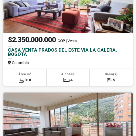
$2.350.000.000
COP
| Venta
CASA VENTA PRADOS DEL ESTE VIA LA CALERA,
BOGOTA
Colombia
2
Área m
Alcobas
Baño(s)
310
4
5