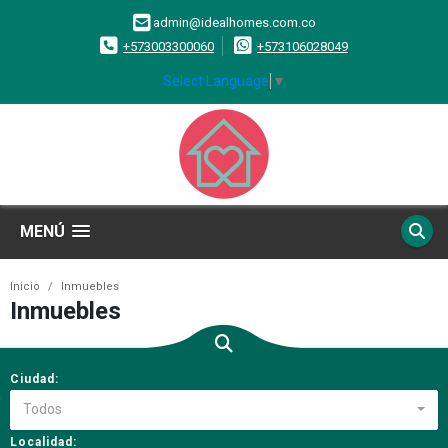
admin@idealhomes.com.co
+573003300060
+573106028049
Select Language
▼
MENÚ
Inicio
Inmuebles
Inmuebles
Ciudad:
Todos
Localidad: