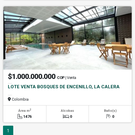
$1.000.000.000
COP
| Venta
LOTE VENTA BOSQUES DE ENCENILLO, LA CALERA
Colombia
2
Área m
Alcobas
Baño(s)
1476
0
0
1