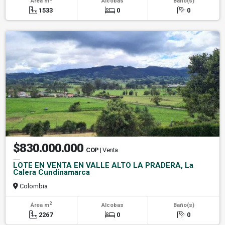
Área m
Alcobas
Baño(s)
1533
0
0
$830.000.000
COP
| Venta
LOTE EN VENTA EN VALLE ALTO LA PRADERA, La
Calera Cundinamarca
Colombia
2
Área m
Alcobas
Baño(s)
2267
0
0