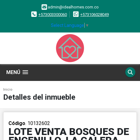
admin@idealhomes.com.co
+573003300060
+573106028049
Select Language
▼
MENÚ
Inicio
Detalles del inmueble
Código
. 10132602
LOTE VENTA BOSQUES DE