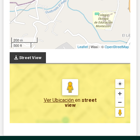
200 m
500 ft
Leaflet
| Wasi - ©
OpenStreetMap
Street View
Ver Ubicación
en
street
view