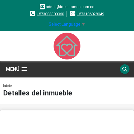
admin@idealhomes.com.co
+573003300060
+573106028049
Select Language
▼
MENÚ
Inicio
Detalles del inmueble