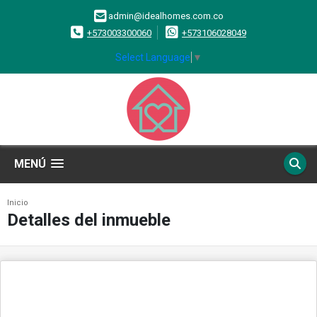
admin@idealhomes.com.co
+573003300060
+573106028049
Select Language
▼
MENÚ
Inicio
Detalles del inmueble