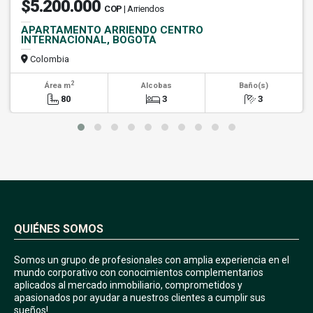
$5.200.000
COP
| Arriendos
APARTAMENTO ARRIENDO CENTRO
INTERNACIONAL, BOGOTA
Colombia
2
Área m
Alcobas
Baño(s)
80
3
3
QUIÉNES SOMOS
Somos un grupo de profesionales con amplia experiencia en el
mundo corporativo con conocimientos complementarios
aplicados al mercado inmobiliario, comprometidos y
apasionados por ayudar a nuestros clientes a cumplir sus
sueños!