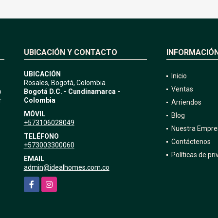
UBICACIÓN Y CONTACTO
INFORMACIÓ
UBICACIÓN
Inicio
Rosales, Bogotá, Colombia
Ventas
o
Bogotá D.C. - Cundinamarca -
r
Colombia
Arriendos
MÓVIL
Blog
+573106028049
Nuestra Empre
TELÉFONO
Contáctenos
+573003300060
Políticas de pr
EMAIL
admin@idealhomes.com.co
Facebook
Instagram