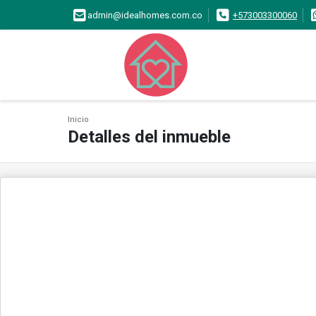
admin@idealhomes.com.co
+573003300060
Inicio
Detalles del inmueble