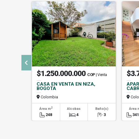
$1.250.000.000
$3.
COP
| Venta
CASA EN VENTA EN NIZA,
APAR
BOGOTA
CABR
Colombia
Colo
2
Área m
Alcobas
Baño(s)
Área 
248
4
3
341