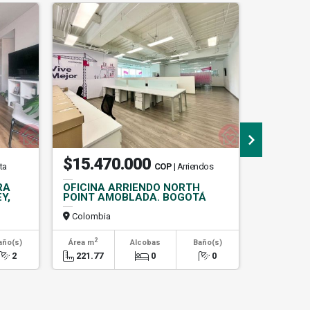
$15.470.000
$7.00
ta
COP
| Arriendos
RA
OFICINA ARRIENDO NORTH
APARTAM
Y,
POINT AMOBLADA. BOGOTÁ
EN CHIC
Colombia
Colombi
2
2
año(s)
Área m
Alcobas
Baño(s)
Área m
2
221.77
0
0
110