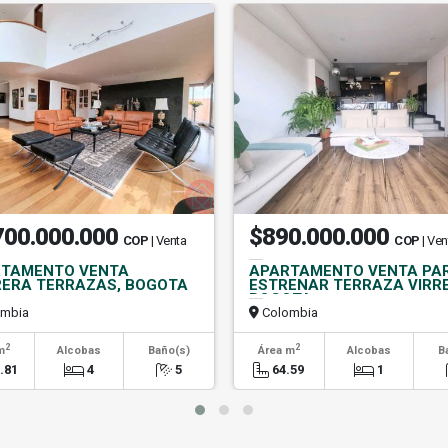
700.000.000
$890.000.000
COP
| Venta
COP
| Ven
TAMENTO VENTA
APARTAMENTO VENTA PA
ERA TERRAZAS, BOGOTA
ESTRENAR TERRAZA VIRRE
BOGOTA
mbia
Colombia
2
2
m
Alcobas
Baño(s)
Área m
Alcobas
B
.81
4
5
64.59
1