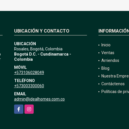
UBICACIÓN Y CONTACTO
INFORMACIÓ
UBICACIÓN
Inicio
Rosales, Bogotá, Colombia
Ventas
o
Bogotá D.C. - Cundinamarca -
r
Colombia
Arriendos
MÓVIL
Blog
+573106028049
Nuestra Empre
TELÉFONO
Contáctenos
+573003300060
Políticas de pr
EMAIL
admin@idealhomes.com.co
Facebook
Instagram