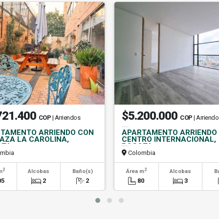
721.400
$5.200.000
COP
| Arriendos
COP
| Arriend
TAMENTO ARRIENDO CON
APARTAMENTO ARRIENDO
AZA LA CAROLINA,
CENTRO INTERNACIONAL,
OTA
BOGOTA
mbia
Colombia
2
2
m
Alcobas
Baño(s)
Área m
Alcobas
B
05
2
2
80
3