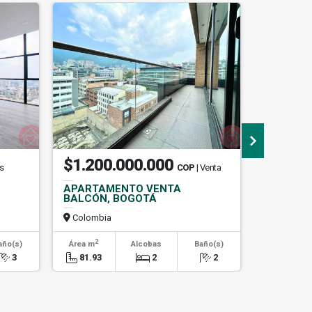
$1.200.000.000
$2.13
os
COP
| Venta
APARTAMENTO VENTA
APARTA
BALCÓN, BOGOTÁ
CABRERA
Colombia
Colombi
2
2
año(s)
Área m
Alcobas
Baño(s)
Área m
3
81.93
2
2
89.08