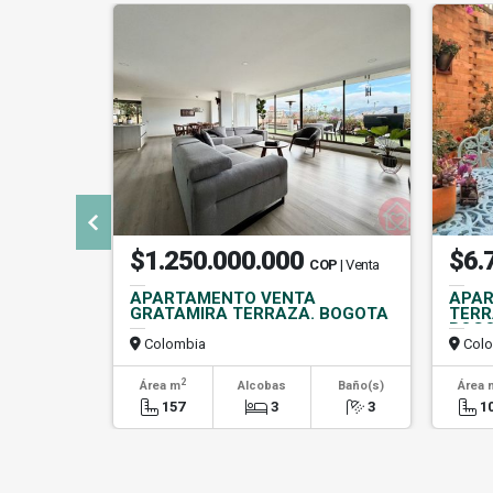
$1.250.000.000
$6.
COP
| Venta
APARTAMENTO VENTA
APAR
GRATAMIRA TERRAZA. BOGOTA
TERR
BOG
Colombia
Colo
2
Área m
Alcobas
Baño(s)
Área 
157
3
3
1