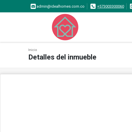
admin@idealhomes.com.co
+573003300060
Inicio
Detalles del inmueble