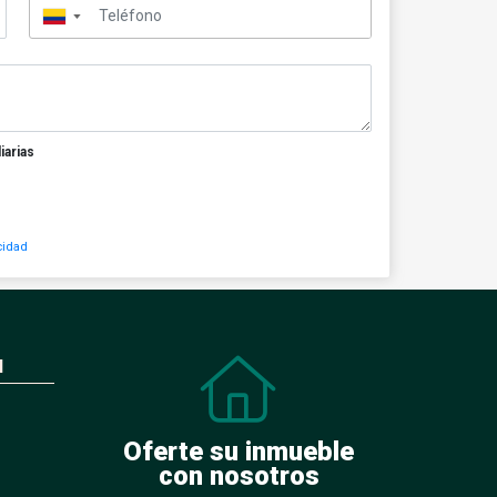
▼
iarias
cidad
N
Oferte su inmueble
con nosotros