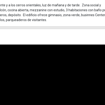
te y a los cerros orientales, luz de mañana y de tarde. Zona social y
alcón, cocina abierta, mezzanine con estudio, 3 habitaciones con baño p
eros, depósito. El edificio ofrece gimnasio, zona verde, businnes Center
iños, parqueaderos de visitantes.