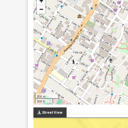
+
−
200 m
500 ft
Street View