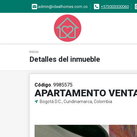
admin@idealhomes.com.co
+573003300060
Inicio
Detalles del inmueble
Código
. 9985575
APARTAMENTO VENTA
Bogotá D.C., Cundinamarca, Colombia