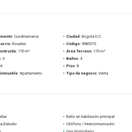
amento:
Cundinamarca
Ciudad:
Bogotá D.C.
barrio:
Rosales
Código:
9985575
nstruida:
170 m²
Área Terreno:
170 m²
:
3
Baños:
4
6
Piso:
8
 inmueble:
Apartamento
Tipo de negocio:
Venta
iliar
Baño en habitación principal
ca/Estudio
Citófono / Intercomunicador
o
Gas domiciliario