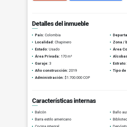
Detalles del inmueble
País:
Colombia
Depart
Localidad:
Chapinero
Zona / 
Estado:
Usado
Área Co
Área Privada:
170 m²
Alcobas
Garaje:
3
Estrato:
Año construcción:
2019
Tipo de
Administración:
$1.700.000 COP
Características internas
Balcón
Baño aux
Barra estilo americano
Bibliote
Cocina integral
Depósit