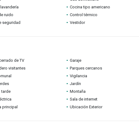
lavandería
Cocina tipo americano
de ruido
Control térmico
e seguridad
Vestidor
 cerrado de TV
Garaje
ero visitantes
Parques cercanos
omunal
Vigilancia
erdes
Jardín
a tarde
Montaña
éctrica
Sala de internet
a principal
Ubicación Exterior