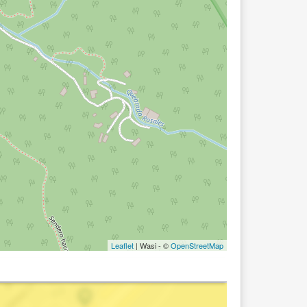
Leaflet
| Wasi - ©
OpenStreetMap