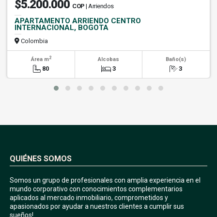
$5.200.000
COP
| Arriendos
APARTAMENTO ARRIENDO CENTRO
INTERNACIONAL, BOGOTA
Colombia
2
Área m
Alcobas
Baño(s)
80
3
3
QUIÉNES SOMOS
Somos un grupo de profesionales con amplia experiencia en el
mundo corporativo con conocimientos complementarios
aplicados al mercado inmobiliario, comprometidos y
apasionados por ayudar a nuestros clientes a cumplir sus
sueños!