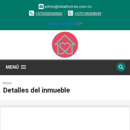
admin@idealhomes.com.co
+573003300060
+573106028049
Select Language
▼
MENÚ
Inicio
Detalles del inmueble