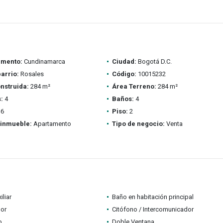
amento:
Cundinamarca
Ciudad:
Bogotá D.C.
barrio:
Rosales
Código:
10015232
nstruida:
284 m²
Área Terreno:
284 m²
:
4
Baños:
4
6
Piso:
2
 inmueble:
Apartamento
Tipo de negocio:
Venta
iliar
Baño en habitación principal
dor
Citófono / Intercomunicador
o
Doble Ventana