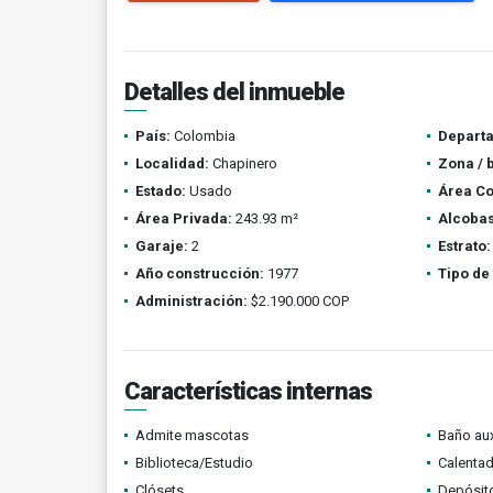
Detalles del inmueble
País:
Colombia
Depart
Localidad:
Chapinero
Zona / 
Estado:
Usado
Área Co
Área Privada:
243.93 m²
Alcobas
Garaje:
2
Estrato:
Año construcción:
1977
Tipo de
Administración:
$2.190.000 COP
Características internas
Admite mascotas
Baño aux
Biblioteca/Estudio
Calenta
Clósets
Depósit