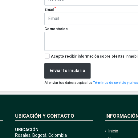
*
Email
Comentarios
Acepto recibir información sobre ofertas inmobil
Enviar formulario
Al enviar tus datos aceptas los
Términos de servicio y priva
UBICACIÓN Y CONTACTO
INFORMACIÓ
UBICACIÓN
Inicio
Rosales, Bogotá, Colombia