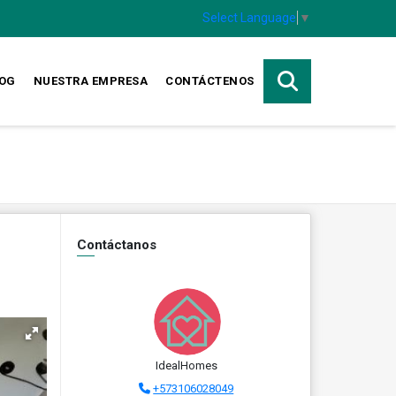
Select Language
▼
OG
NUESTRA EMPRESA
CONTÁCTENOS
Contáctanos
IdealHomes
+573106028049