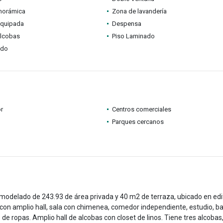
anorámica
Zona de lavandería
equipada
Despensa
alcobas
Piso Laminado
ado
r
Centros comerciales
Parques cercanos
odelado de 243.93 de área privada y 40 m2 de terraza, ubicado en edif
con amplio hall, sala con chimenea, comedor independiente, estudio, b
o de ropas. Amplio hall de alcobas con closet de linos. Tiene tres alcobas,