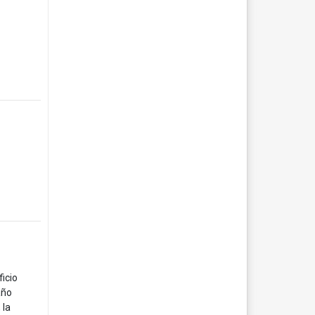
icio
año
 la