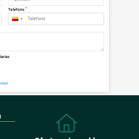
*
Teléfono
▼
iarias
cidad
N