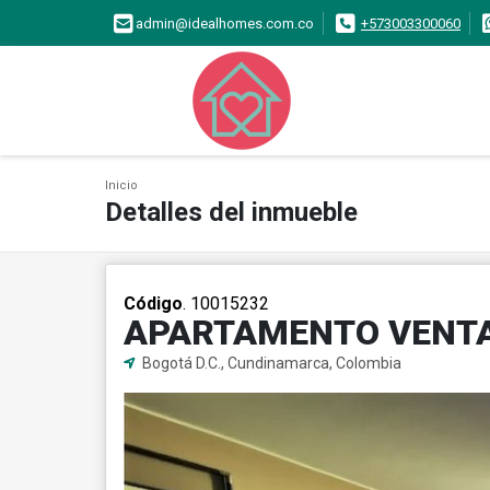
admin@idealhomes.com.co
+573003300060
Inicio
Detalles del inmueble
Código
. 10015232
APARTAMENTO VENTA
Bogotá D.C., Cundinamarca, Colombia