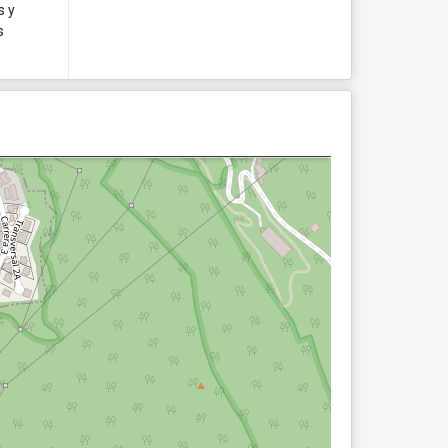
s y
s