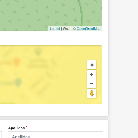
Leaflet
| Wasi - ©
OpenStreetMap
*
Apellidos