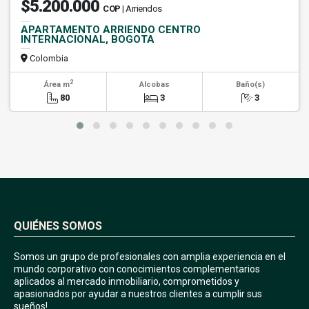
$5.200.000
COP
| Arriendos
APARTAMENTO ARRIENDO CENTRO
INTERNACIONAL, BOGOTA
Colombia
2
Área m
Alcobas
Baño(s)
80
3
3
QUIÉNES SOMOS
Somos un grupo de profesionales con amplia experiencia en el
mundo corporativo con conocimientos complementarios
aplicados al mercado inmobiliario, comprometidos y
apasionados por ayudar a nuestros clientes a cumplir sus
sueños!