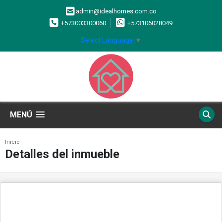
admin@idealhomes.com.co
+573003300060
+573106028049
Select Language
▼
MENÚ
Inicio
Detalles del inmueble