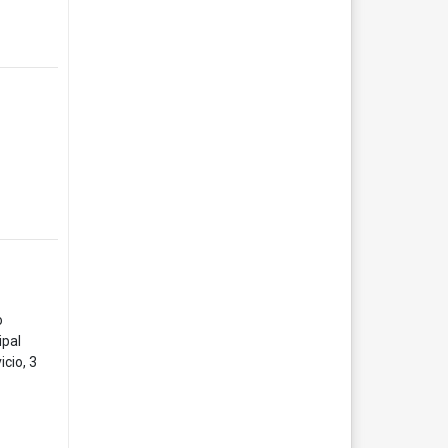
o
ipal
icio, 3