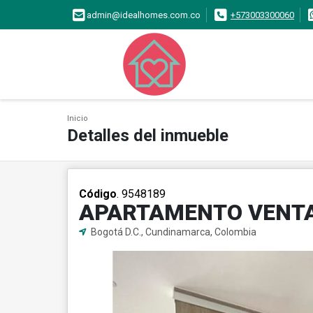
admin@idealhomes.com.co
+573003300060
Inicio
Detalles del inmueble
Código
. 9548189
APARTAMENTO VENTA
Bogotá D.C., Cundinamarca, Colombia