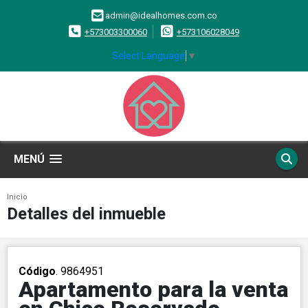
admin@idealhomes.com.co
+573003300060
+573106028049
Select Language
▼
MENÚ
Inicio
Detalles del inmueble
Código
. 9864951
Apartamento para la venta