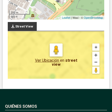
200 m
500 ft
Leaflet
| Wasi - ©
OpenStreetMap
Street View
Ver Ubicación
en
street
view
QUIÉNES SOMOS