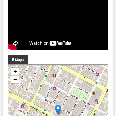
Mapa
+
−