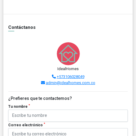
Contáctanos
IdealHomes
+573106028049
admin@idealhomes.com.co
¿Prefieres que te contactemos?
*
Tu nombre
*
Correo electrónico