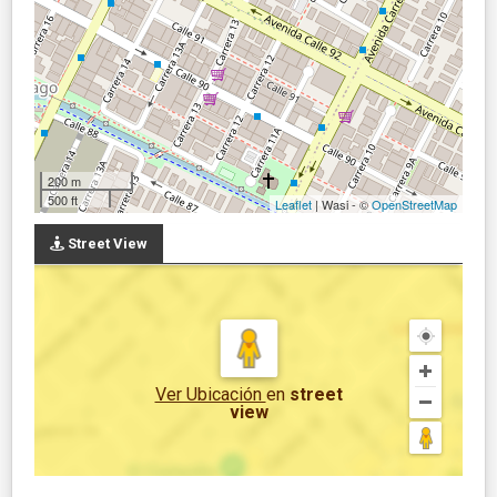
200 m
500 ft
Leaflet
| Wasi - ©
OpenStreetMap
Street View
Ver Ubicación
en
street
view