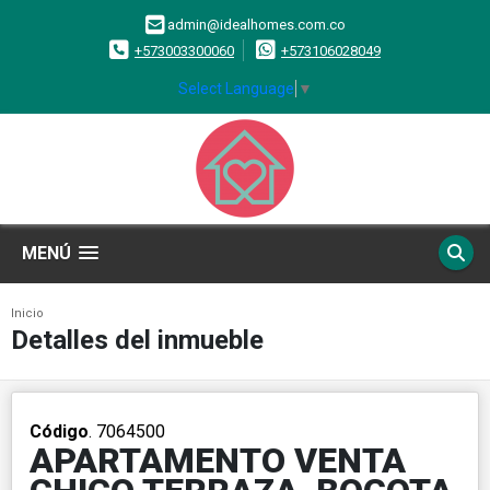
admin@idealhomes.com.co
+573003300060
+573106028049
Select Language
▼
MENÚ
Inicio
Detalles del inmueble
Código
. 7064500
APARTAMENTO VENTA