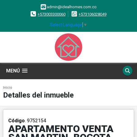
admin@idealhomes.com.co
+573003300060
+573106028049
Select Language
▼
MENÚ
Inicio
Detalles del inmueble
Código
. 9752154
APARTAMENTO VENTA