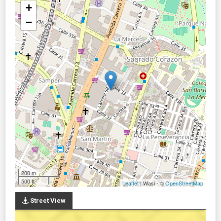
+
−
200 m
500 ft
Leaflet
| Wasi - ©
OpenStreetMap
Street View