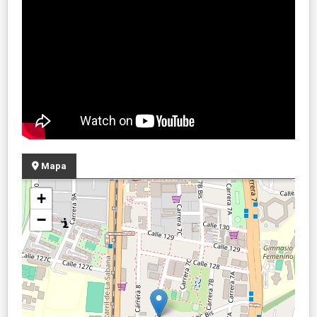
Mapa
+
−