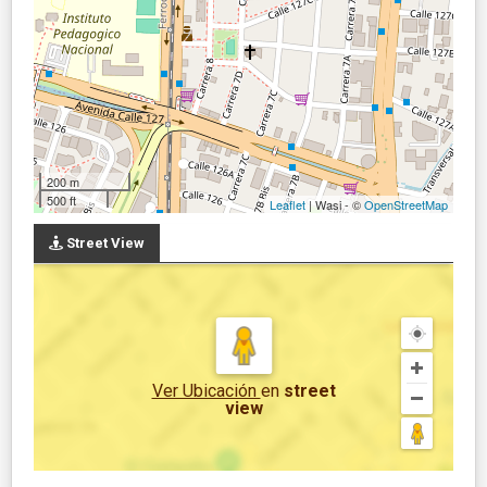
200 m
500 ft
Leaflet
| Wasi - ©
OpenStreetMap
Street View
Ver Ubicación
en
street
view