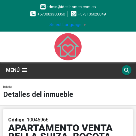
admin@idealhomes.com.co
+573003300060
+573106028049
Select Language
▼
MENÚ
Inicio
Detalles del inmueble
Código
. 10045966
APARTAMENTO VENTA