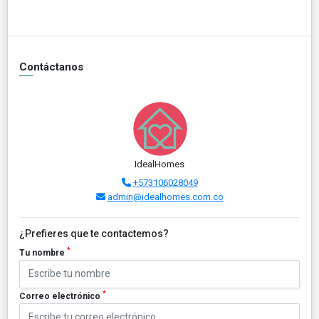
Contáctanos
IdealHomes
+573106028049
admin@idealhomes.com.co
¿Prefieres que te contactemos?
*
Tu nombre
*
Correo electrónico