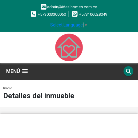
admin@idealhomes.com.co
+573003300060
+573106028049
Select Language
▼
MENÚ
Inicio
Detalles del inmueble