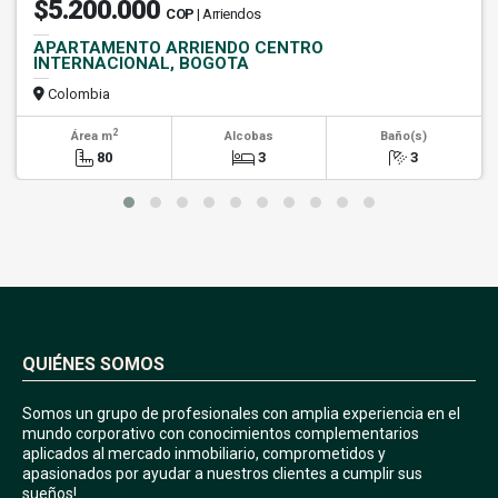
$5.200.000
COP
| Arriendos
APARTAMENTO ARRIENDO CENTRO
INTERNACIONAL, BOGOTA
Colombia
2
Área m
Alcobas
Baño(s)
80
3
3
QUIÉNES SOMOS
Somos un grupo de profesionales con amplia experiencia en el
mundo corporativo con conocimientos complementarios
aplicados al mercado inmobiliario, comprometidos y
apasionados por ayudar a nuestros clientes a cumplir sus
sueños!