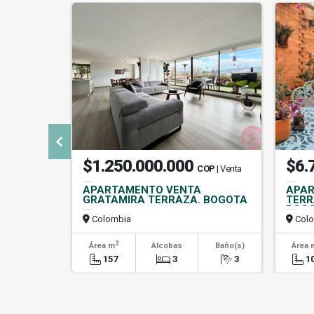
$1.250.000.000
$6.
COP
| Venta
APARTAMENTO VENTA
APAR
GRATAMIRA TERRAZA. BOGOTA
TERR
BOG
Colombia
Colo
2
Área m
Alcobas
Baño(s)
Área 
157
3
3
1