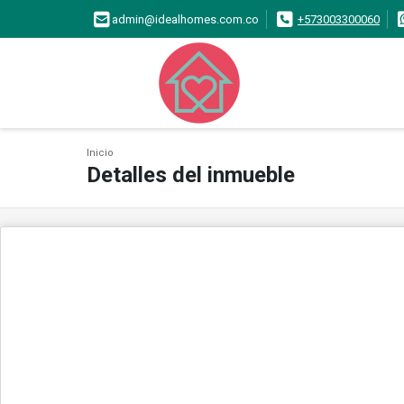
admin@idealhomes.com.co
+573003300060
Inicio
Detalles del inmueble