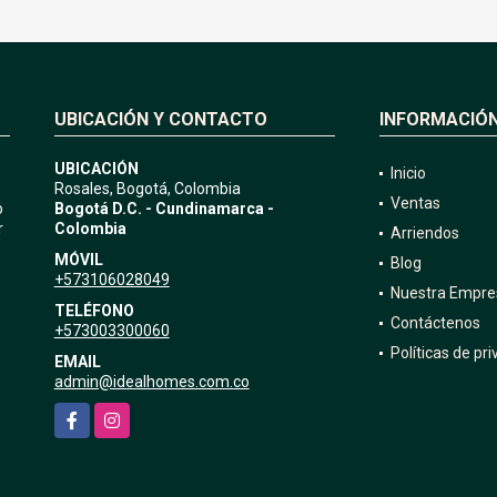
UBICACIÓN Y CONTACTO
INFORMACIÓ
UBICACIÓN
Inicio
Rosales, Bogotá, Colombia
Ventas
o
Bogotá D.C. - Cundinamarca -
r
Colombia
Arriendos
MÓVIL
Blog
+573106028049
Nuestra Empre
TELÉFONO
Contáctenos
+573003300060
Políticas de pr
EMAIL
admin@idealhomes.com.co
Facebook
Instagram