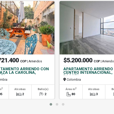
721.400
$5.200.000
COP
| Arriendos
COP
| Arriend
TAMENTO ARRIENDO CON
APARTAMENTO ARRIENDO
AZA LA CAROLINA,
CENTRO INTERNACIONAL,
OTA
BOGOTA
mbia
Colombia
2
2
m
Alcobas
Baño(s)
Área m
Alcobas
B
05
2
2
80
3