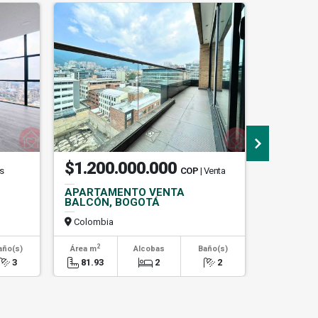
$1.200.000.000
$2.13
os
COP
| Venta
APARTAMENTO VENTA
APARTA
BALCÓN, BOGOTÁ
CABRERA
Colombia
Colombi
2
2
año(s)
Área m
Alcobas
Baño(s)
Área m
3
81.93
2
2
89.08