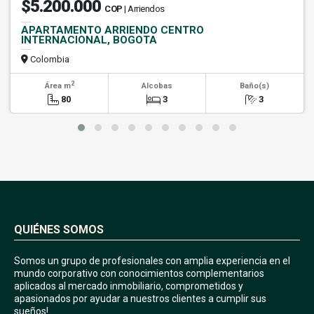
$5.200.000
COP
| Arriendos
APARTAMENTO ARRIENDO CENTRO
INTERNACIONAL, BOGOTA
Colombia
2
Área m
Alcobas
Baño(s)
80
3
3
QUIÉNES SOMOS
Somos un grupo de profesionales con amplia experiencia en el
mundo corporativo con conocimientos complementarios
aplicados al mercado inmobiliario, comprometidos y
apasionados por ayudar a nuestros clientes a cumplir sus
sueños!