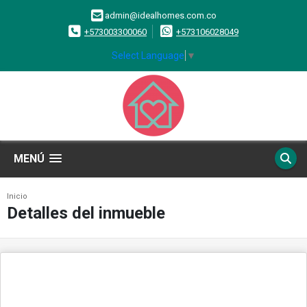
admin@idealhomes.com.co
+573003300060
+573106028049
Select Language
▼
MENÚ
Inicio
Detalles del inmueble